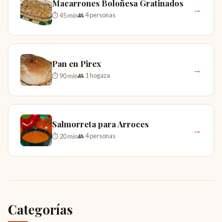
Macarrones Boloñesa Gratinados
→
👥 4 personas
⏱ 45 min
Pan en Pirex
→
👥 1 hogaza
⏱ 90 min
Salmorreta para Arroces
→
👥 4 personas
⏱ 20 min
Categorías