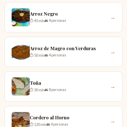
Arroz Negro
→
👥 4 personas
⏱ 45 min
Arroz de Magro con Verduras
→
👥 4 personas
⏱ 50 min
Toña
→
👥 8 personas
⏱ 30 min
Cordero al Horno
→
👥 4 personas
⏱ 120 min