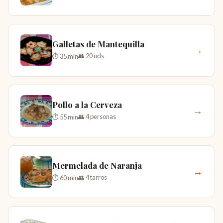
Galletas de Mantequilla
→
👥 20 uds
⏱ 35 min
Pollo a la Cerveza
→
👥 4 personas
⏱ 55 min
Mermelada de Naranja
→
👥 4 tarros
⏱ 60 min