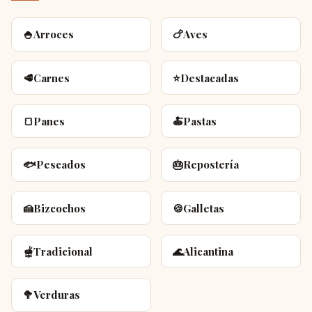
🍚
Arroces
🍗
Aves
🥩
Carnes
⭐
Destacadas
🍞
Panes
🍝
Pastas
🐟
Pescados
🎂
Repostería
🍰
Bizcochos
🍪
Galletas
🫕
Tradicional
🌊
Alicantina
🥦
Verduras