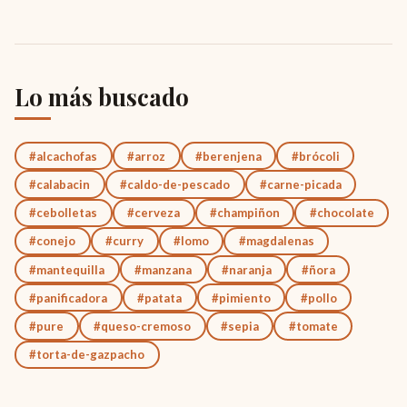
Lo más buscado
#alcachofas
#arroz
#berenjena
#brócoli
#calabacin
#caldo-de-pescado
#carne-picada
#cebolletas
#cerveza
#champiñon
#chocolate
#conejo
#curry
#lomo
#magdalenas
#mantequilla
#manzana
#naranja
#ñora
#panificadora
#patata
#pimiento
#pollo
#pure
#queso-cremoso
#sepia
#tomate
#torta-de-gazpacho