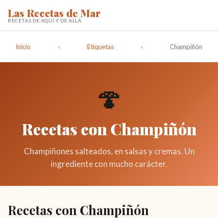
Las Recetas de Mar
RECETAS DE AQUÍ Y DE ALLÁ
Inicio
›
Etiquetas
›
Champiñón
🍄
Recetas con Champiñón
Champiñones salteados, en salsas y cremas. Un
ingrediente con mucho carácter.
Recetas con Champiñón