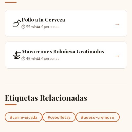
Pollo a la Cerveza
🍗
→
👥 4 personas
⏱ 55 min
Macarrones Boloñesa Gratinados
🍝
→
👥 4 personas
⏱ 45 min
Etiquetas Relacionadas
#carne-picada
#cebolletas
#queso-cremoso