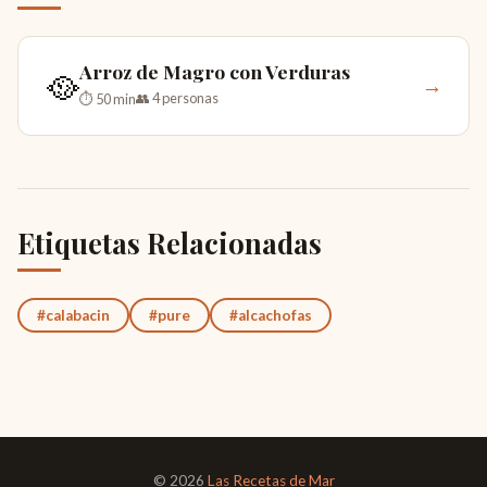
Arroz de Magro con Verduras
🥘
→
👥 4 personas
⏱ 50 min
Etiquetas Relacionadas
#calabacin
#pure
#alcachofas
© 2026
Las Recetas de Mar