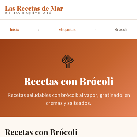
Las Recetas de Mar
RECETAS DE AQUÍ Y DE ALLÁ
Inicio
›
Etiquetas
›
Brócoli
🥦
Recetas con Brócoli
Recetas saludables con brócoli: al vapor, gratinado, en
cremas y salteados.
Recetas con Brócoli