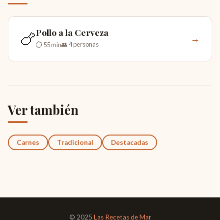
Pollo a la Cerveza
🍗
→
👥 4 personas
⏱ 55 min
Ver también
Carnes
Tradicional
Destacadas
© 2025
Las Recetas de Mar