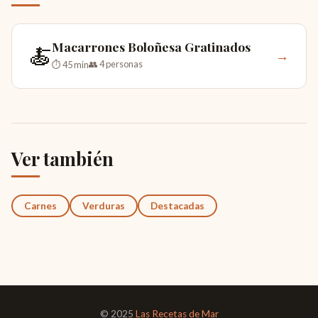
Macarrones Boloñesa Gratinados
🍝
→
👥 4 personas
⏱ 45 min
Ver también
Carnes
Verduras
Destacadas
© 2025
Las Recetas de Mar