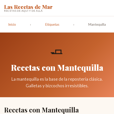
Las Recetas de Mar
RECETAS DE AQUÍ Y DE ALLÁ
Inicio
›
Etiquetas
›
Mantequilla
🧈
Recetas con Mantequilla
La mantequilla es la base de la repostería clásica.
Galletas y bizcochos irresistibles.
Recetas con Mantequilla