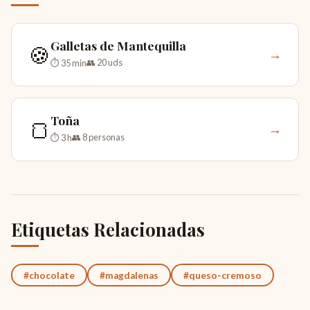
Galletas de Mantequilla
🍪
→
👥 20 uds
⏱ 35 min
Toña
🍞
→
👥 8 personas
⏱ 3 h
Etiquetas Relacionadas
#chocolate
#magdalenas
#queso-cremoso