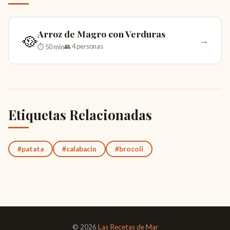
Arroz de Magro con Verduras
🥘
→
👥 4 personas
⏱ 50 min
Etiquetas Relacionadas
#patata
#calabacin
#brocoli
© 2026
Las Recetas de Mar