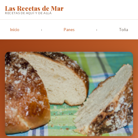
Las Recetas de Mar
RECETAS DE AQUÍ Y DE ALLÁ
Inicio
›
Panes
›
Toña